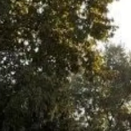
hez vous afin de réaliser l'entretien de votre appareil.
tien pour votre chaudière à gaz sur
Marseille
.
d
l'entretien
complet de la
chaudière
ainsi que la main
 toute l'année.
avec le technicien lors de l'intervention sur votre chaudière à
la signature et dure un an.
ction. Chaque année dans la première semaine du mois de la
d'échéance est envoyé, il appartient au souscripteur soit
e par courrier postal, ou de contacter par téléphone nos
dez-vous avec un de nos techniciens afin qu'il procède à la
ère.
pareil est obligatoire, et qu'une chaudière régulièrement
a avoir une durée de vie plus importante.