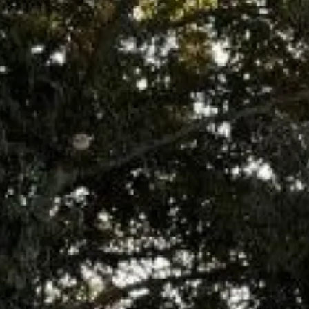
comme votre chaudière, intervient c
Nous proposons le contrat d'entre
Le
contrat d'entretien
compren
d’œuvre et le déplacement gratuit
Le contrat d'entretien se souscrit 
gaz. Le contrat démarre le jour de 
Il se renouvelle à tacite recondu
date d'échéance du contrat l'avis 
d'adresser le règlement par chèqu
services afin de convenir d'un ren
vérification complète de la chaudi
Sachez que l'entretien de votre ap
entretenue est une chaudière qui v