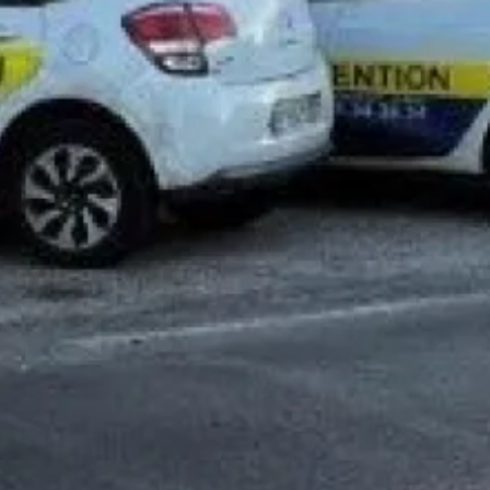
isque (*) sont obligatoires
Prénom
Email*
, j'accepte que les informations saisies soient traitées par
GAZ
re de ma demande de contact et de la relation commerciale qui
plus en consultant notre politique de confidentialité.
*