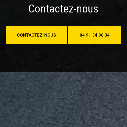
Contactez-nous
CONTACTEZ-NOUS
04 91 34 36 34
Gaz Intervention Allauch
location_on
742 Chemin des Aubagnens,
13190 ALLAUCH
contact@gazintervention.fr
mail_outline
www.gazintervention.fr
language