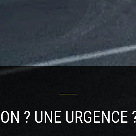
retien
Intervention rapide
De
ON ? UNE URGENCE ?