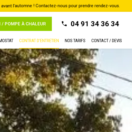
04 91 34 36 34
N / POMPE À CHALEUR
MOSTAT
CONTRAT D'ENTRETIEN
NOS TARIFS
CONTACT / DEVIS
ntrat d'entretien
CONTRAT D'ENTRETIEN CHAUDIERE A GAZ A MARSEILLE
TIEN CHAUDIERE A GAZ A
ION ?
écialiste de l'entretien et du dépannage de vos appareils à gaz