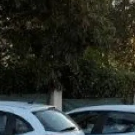
i
s pouvez nous contacter au 0491343634 du lundi au vendredi
h00 ou bien via
le formulaire de contact en ligne.
Partager :
devis ou une intervention