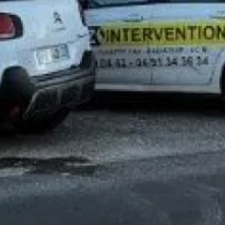
Les champs indiqués par un astér
Nom*
Téléphone*
Message*
En soumettant ce formulaire
INTERVENTION
dans le cad
peut en découler.
En savoir 