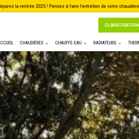
CLIMATISATIO
CCUEIL
CHAUDIÈRES
CHAUFFE-EAU
RADIATEURS
THER
Accueil
Co
CONTRAT D'ENTRE
MARSEILLE
UN DEVIS ? UNE INTERVENT
Gaz Intervention
MARSEILLE
, sp