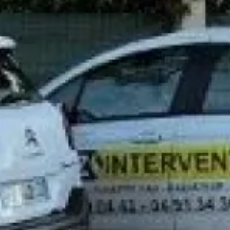
Nom*
Prénom
Téléphone*
Email*
Message*
En soumettant ce formulaire, j'accepte que les informations
saisies soient traitées par
GAZ INTERVENTION
dans le cadre
de ma demande de contact et de la relation commerciale qui
peut en découler.
En savoir plus en consultant notre politique de