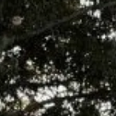
Pose d'un cumulus ATLANTIC Lineo extra
plat sur Marseille et ses environs
UN DEVIS ? UNE INTERVENTION ?
Vous manquez d’espace mais avez besoin d’un chauffe-eau
performant ? Découvrez nos cumulus ATLANTIC Lineo extra
plat, la solution idéale pour un confort thermique sans
compromettre votre espace.
Pourquoi choisir nos cumulus extra plat ?
Design compact :
Parfait pour les petits espaces, il
s’intègre discrètement dans votre intérieur.
Efficacité énergétique :
Profitez d’un chauffe-eau
performant tout en réduisant vos factures d’énergie.