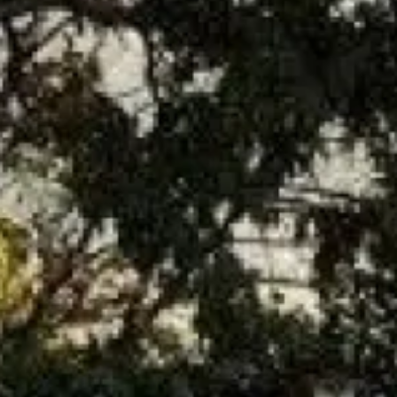
Installation flexible :
Idéal pour les appartements, les
cuisines et les salles de bains avec peu de place.
Nos experts vous garantissent une installation rapide et
professionnelle.
Pour plus d’informations ou pour obtenir un devis gratuit,
contactez-nous dès aujourd’hui au 04 91 34 36 34 ou via notre
formulaire de contact.
Partager :
Demander un devis ou une
intervention
Les champs indiqués par un astérisque (*) sont obligatoires