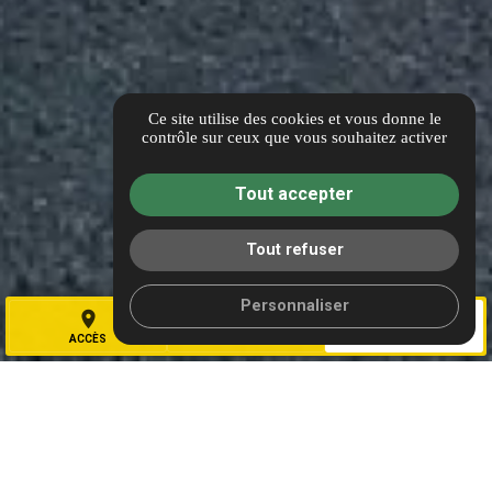
Gaz Intervention Aix en Provence
Ce site utilise des cookies et vous donne le
location_on
contrôle sur ceux que vous souhaitez activer
1330 Rue Jean René Guillibert Gauthier de la
Lauzière,
Tout accepter
13290 Aix-en-Provence
contact@gazintervention.fr
mail_outline
Tout refuser
www.gazintervention.fr
language
Personnaliser
04 42 90 04 42
phone
place
call
mail
ACCÈS
TÉL.
CONTACT
Accès
map