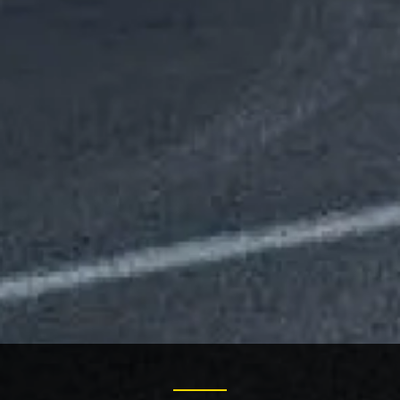
Etude / Conseil
Contrat
d'entretien
Intervention
Devis gratuit
rapide
Entreprise
familiale