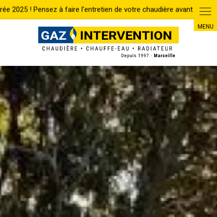
Panneau de gestion des cookies
Accueil
Chauffe-eau
Entretien
Pose d'un cumulus ATLANTIC Lineo
extra plat sur Marseille et ses environs
RETOUR