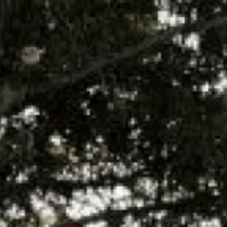
VAILLANT AIX EN PROVENCE
UN DEVIS ? UNE INTERVENTION ?
Gaz intervention est spécialisé dans
l’entretien
des appareils à
gaz comme le chauffe-eau ou le chauffe-bain à
Aix en
provence.
Vous avez un chauffe-eau
VAILLANT
et vous habitez à
Aix en
provence
? Contactez nous!
Le chauffe-eau
sert à alimenter l’eau chaude pour votre
cuisine, et le chauffe-bain pour la cuisine et la salle de bain.