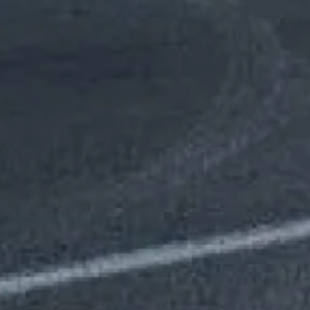
Etude / Conseil
Contrat
d'entretien
Intervention
Devis gratuit
rapide
Entreprise
familiale