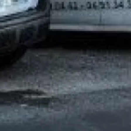
En soumettant ce formulaire, j'accepte que les informations
saisies soient traitées par
GAZ INTERVENTION
dans le cadre
de ma demande de contact et de la relation commerciale qui
peut en découler.
En savoir plus en consultant notre politique de
confidentialité.
*
Dépannage eau chaude chauffage rapide et pas
cher pour chaudière à gaz aix-en-provence
Entretien radiateur gaz Aix en provence
chauffagiste pour entretien de chauffe-eau à gaz
pas cher Aix en Provence proche de Marseille