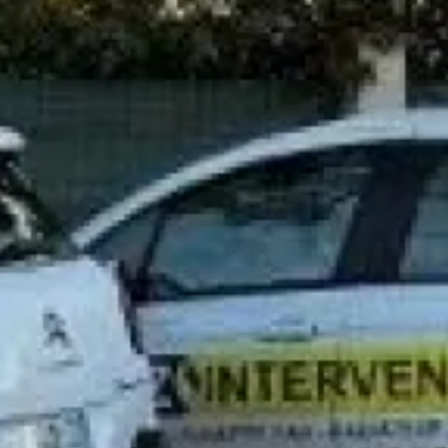
Partager :
Demander un devis ou une
intervention
Les champs indiqués par un astérisque (*) sont obligatoires
Nom*
Prénom
Téléphone*
Email*
Message*