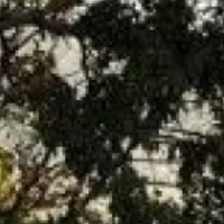
L’entretien
c’est le nettoyage complet de votre appareil à gaz
et il doit être réalisé une fois par an afin de prolonger au
maximum la durée de vie de votre appareil.
Gaz Intervention
Aix en provence
propose aussi le
contrat
d’entretien
pour votre chauffe-eau ou chauffe-bain, c’est-à-
dire, l’entretien complet de votre appareil ainsi que la main
d’œuvre et le déplacement gratuit toute l’année en cas de
problème.