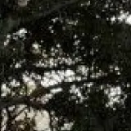
jour de la signature et dure un an.
Il se renouvelle à tacite reconduction. Chaque année dans la
première semaine du mois de la date d'échéance du contrat
l'avis d'échéance est envoyé, il appartient au souscripteur soit
d'adresser le règlement par chèque par courrier postal, ou de
contacter par téléphone nos services afin de convenir d'un
rendez-vous avec un de nos techniciens afin qu'il procède à la
vérification complète de la chaudière.
N'hésitez pas à nous contacter afin de convenir d'un rendez-
vous, ou pour plus de renseignements.