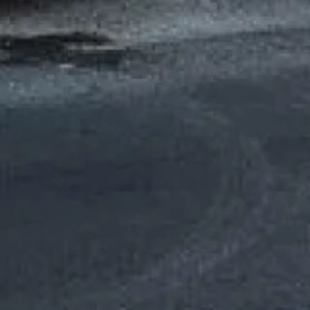
Etude / Conseil
Contrat
d'entretien
Intervention
Devis gratuit
rapide
Entreprise
familiale