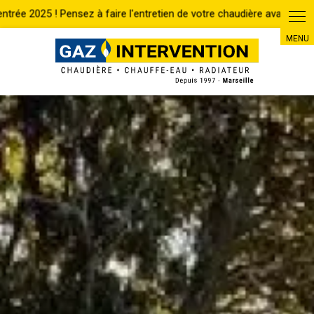
Panneau de gestion des cookies
Accueil
Chauffe-eau
Entretien
ENTRETIEN CHAUFFE-EAU GAZ
MARSEILLE 13008
RETOUR
ENTRETIEN CHAUFFE-EAU GAZ MARSEILLE
13008
UN DEVIS ? UNE INTERVENTION ?
Gaz Intervention service après-vente
ELM LEBLANC
s'occupe de
l'entretien complet de votre appareil à gaz tel que votre chauffe-eau à