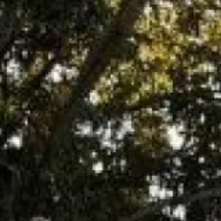
Marseille 13008
et ses alentours.
L'entretien de votre chauffe eau à gaz à
Marseille
c'est :
Le nettoyage du bruleur et de la veilleuse
La vérification et l’essai des organes de régulation et de sécurité
Le nettoyage du corps de chauffe
L’essai du bon fonctionnement de l’appareil
Le nettoyage de votre appareil à gaz est obligatoire et doit être
réalisé tous les ans. Il permet le bon fonctionnement de
l'appareil.
Il existe aussi
des contrats d'entretien
:
Le contrat d'entretien se souscrit avec le technicien lors de
l'intervention sur votre chaudière à gaz. Le contrat démarre le