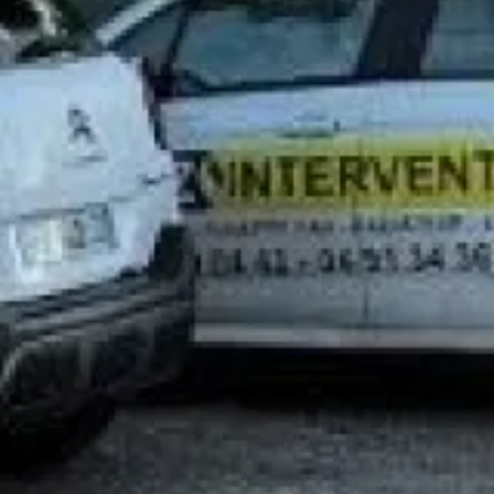
En soumettant ce formulaire, j'accepte que les informations
saisies soient traitées par
GAZ INTERVENTION
dans le cadre
de ma demande de contact et de la relation commerciale qui
peut en découler.
En savoir plus en consultant notre politique de
confidentialité.
*
Dépannage eau chaude chauffage rapide et pas
cher pour chaudière à gaz aix-en-provence
Entretien radiateur gaz Aix en provence
chauffagiste pour entretien de chauffe-eau à gaz
pas cher Aix en Provence proche de Marseille