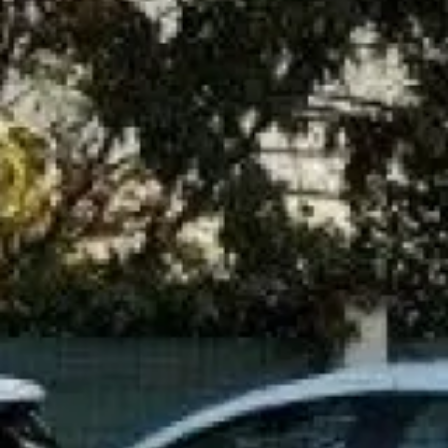
Partager :
Demander un devis ou une
intervention
Les champs indiqués par un astérisque (*) sont obligatoires
Nom*
Prénom
Téléphone*
Email*
Message*