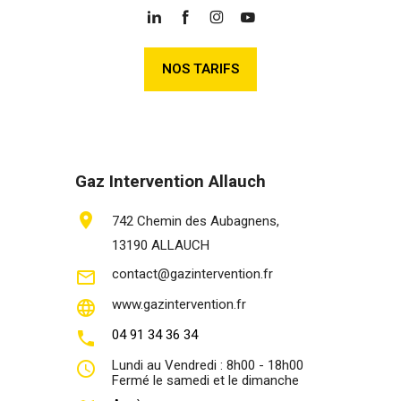
NOS TARIFS
Gaz Intervention Allauch
location_on
742 Chemin des Aubagnens,
13190 ALLAUCH
contact@gazintervention.fr
mail_outline
www.gazintervention.fr
language
04 91 34 36 34
phone
Lundi au Vendredi : 8h00 - 18h00
query_builder
Fermé le samedi et le dimanche