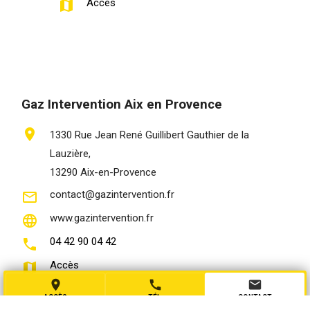
Accès
map
Gaz Intervention Aix en Provence
location_on
1330 Rue Jean René Guillibert Gauthier de la
Lauzière,
13290 Aix-en-Provence
contact@gazintervention.fr
mail_outline
www.gazintervention.fr
language
04 42 90 04 42
phone
Accès
map
place
call
mail
ACCÈS
TÉL.
CONTACT