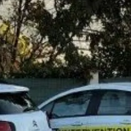
0491343634 pour plus de renseign
l'entretien
de votre
chaudière à
Demander un 
Les champs indiqués par un astér
Nom*
Téléphone*
Message*