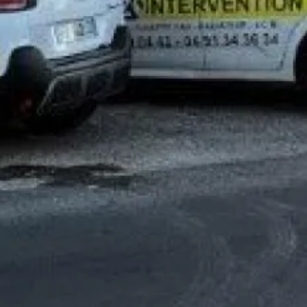
En soumettant ce formulaire
INTERVENTION
dans le cad
peut en découler.
En savoir 
prix contrat d'entretien chaudière à gaz elm leblanc
Tar
Aix en provence