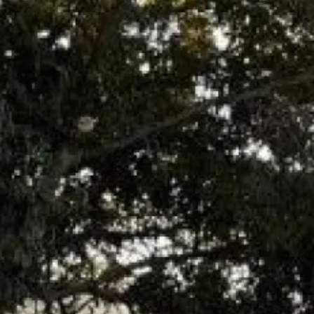
Marseille
!
La chaudière à condensation
es
énergétique. Au niveau du fonctio
cette combustion engendre des fu
Le rôle de la chaudière à condensa
condensant
la vapeur d'eau des 
du circuit de
chauffage
.
Une chaudière
à condensation in
pour une réduction sensible de la
L'entretien de votre chaudière à c
Le nettoyage du corps de chauffe
Le nettoyage du siphon
Le contrôle du joint de l'étanchéit
Le réglage de la combustion avec
Vous pouvez nous contacter par l