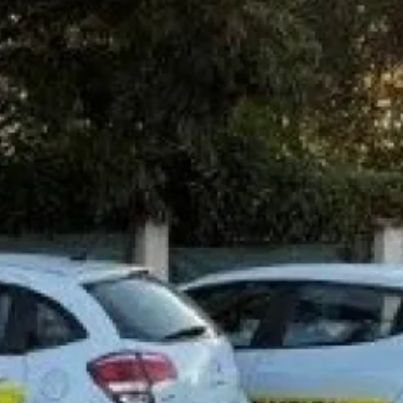
ements ou pour prendre rendez vous afin de réaliser
 condensation
à
Marseille
Partager :
devis ou une intervention
isque (*) sont obligatoires
Prénom
Email*