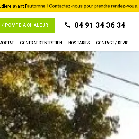
04 91 34 36 34
N / POMPE À CHALEUR
MOSTAT
CONTRAT D'ENTRETIEN
NOS TARIFS
CONTACT / DEVIS
etien
Par qui faire entretenir ma chaudière gaz à condensation à Marseille
etenir ma chaudière gaz à
rseille
ION ?
lise de
l'entretien de votre chaudière
depuis 20 ans à