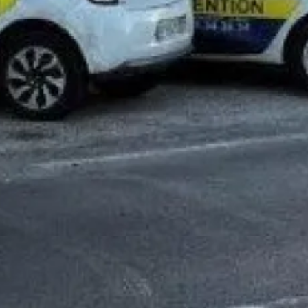
, j'accepte que les informations saisies soient traitées par
GAZ
re de ma demande de contact et de la relation commerciale qui
plus en consultant notre politique de confidentialité.
*
if entretien de chaudière à gaz Aix en provence