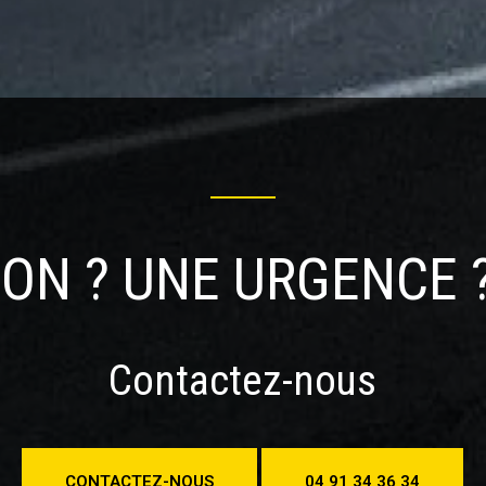
retien
Intervention rapide
De
ON ? UNE URGENCE ?
Contactez-nous
CONTACTEZ-NOUS
04 91 34 36 34