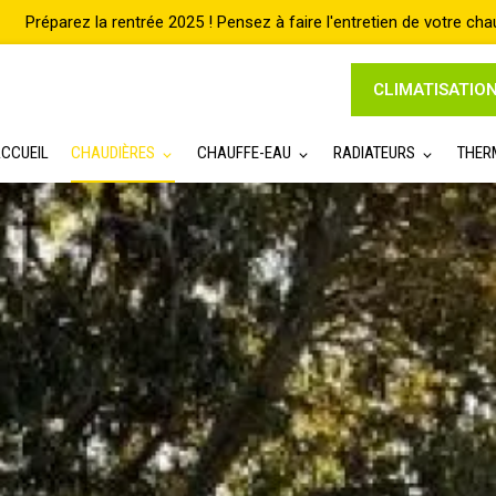
CLIMATISATIO
CCUEIL
CHAUDIÈRES
CHAUFFE-EAU
RADIATEURS
THER
Accueil
Chaudières
Entr
Par qui faire entr
condensation à Ma
UN DEVIS ? UNE INTERVENT
Gaz Intervention
Marseille
spécia