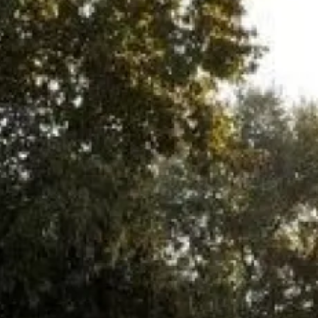
t une chaudière à haut rendement, offrant une haute efficacité
nnement d'une chaudière classique, il y a une combustion,
mées à température élevé, cette énergie est perdue.
tion est donc de récupérer une partie de cette énergie, en
fumées d'échappement, et de transférer cette énergie à l'eau
tègre une pompe modulante, à haute efficacité énergétique
 consommation électrique.
ondensation consiste à effectuer :
 avec de la pulvérisation d'eau douce
é du bruleur
 appareil de mesure
e formulaire de contact en ligne
ou sur notre standard au