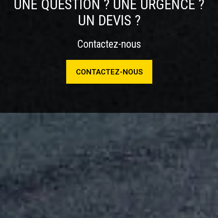
UNE QUESTION ? UNE URGENCE ?
UN DEVIS ?
Contactez-nous
CONTACTEZ-NOUS
NOS TARIFS