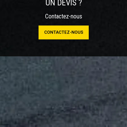
UN DEVIS ?
Contactez-nous
CONTACTEZ-NOUS
NOS TARIFS