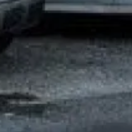
CONTRAT D’ENTRETIEN POUR CHAUDIERE ELM
LEBLANC A AIX EN PROVENCE
Gaz Intervention, situé à Aix-en-Provence, est spécialisé dans
l’entretien de chaudières à gaz. Agréée ELM LEBLANC, notre
entreprise propose des contrats d'entretien pour chaudières
basse température ou à condensation. Ce contrat inclut
l’entretien annuel, ainsi que la main d’œuvre et les déplacements
gratuits en cas de problème. Chaque année, vous recevez un
rappel automatique pour garantir le suivi de votre appareil. Faites
confiance à Gaz Intervention pour un service fiable sur Aix-en-
Provence et ses alentours.