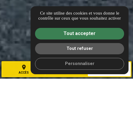
Ce site utilise des cookies et vous donne le
contrôle sur ceux que vous souhaitez activer
Gaz Intervention Aix en Provence
Tout accepter
location_on
1330 Rue Jean René Guillibert Gauthier de la
Lauzière,
Tout refuser
13290 Aix-en-Provence
Personnaliser
contact@gazintervention.fr
mail_outline
place
call
mail
ACCÈS
TÉL.
CONTACT
www.gazintervention.fr
language
04 42 90 04 42
phone
Accès
map