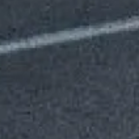
A l'approche de l'hiver, il est important de penser à l'entretien de
votre chaudière à gaz Vaillant afin d'améliorer ses performances
en toute sécurité. Pour cela vous pouvez faire appel à la
société Gaz Intervention Aix spécialisé dans l'entretien de vos
appareils à gaz comme les chaudières, ...
EN SAVOIR PLUS
Etude / Conseil
Contrat
d'entretien