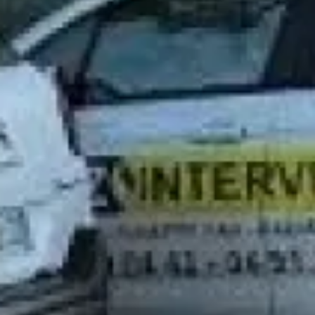
GAZ TOUTES MARQUES A AIX EN PROVENCE
GAZ Intervention vous propose le spécialiste de l'entretien, du
dépannage et du remplacement de vos appareils à gaz vous
propose Le contrat d'Entretien pour votre appareil à gaz à Aix
en provence et tous les environs. Le contrat d'entretien
comprend : L'entretien Annuel de l'Appareil à gaz + La...
EN SAVOIR PLUS