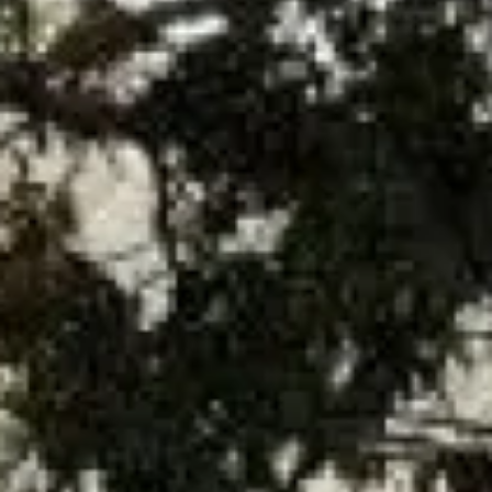
Téléphone*
Email*
Message*
En soumettant ce formulaire, j'accepte que les informations
saisies soient traitées par
GAZ INTERVENTION
dans le cadre
de ma demande de contact et de la relation commerciale qui
peut en découler.
En savoir plus en consultant notre politique de
confidentialité.
*