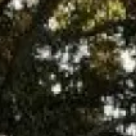
propose le contrat d'
entretien
pour votre
chaudière à gaz
Saunier Duval
ou autre à
Aix en provence
Le contrat d'entretien se souscrit avec le technicien lors de
l'intervention sur votre
chaudière à gaz
. Le contrat démarre le
jour de la signature et dure un an.
Il se renouvelle à tacite reconduction. Chaque année dans la
première semaine du mois de la date d'échéance du contrat
l'avis d'échéance est envoyé, il appartient au souscripteur soit
d'adresser le règlement par chèque par courrier postal, ou de
contacter par téléphone nos services afin de convenir d'un
rendez-vous avec un de nos techniciens afin qu'il procède à la
vérification complète de la chaudière.
Sachez que l'entretien de votre appareil à gaz est obligatoire, et
qu'une
chaudière
régulièrement entretenue est une chaudière
qui va avoir une durée de vie plus importante.